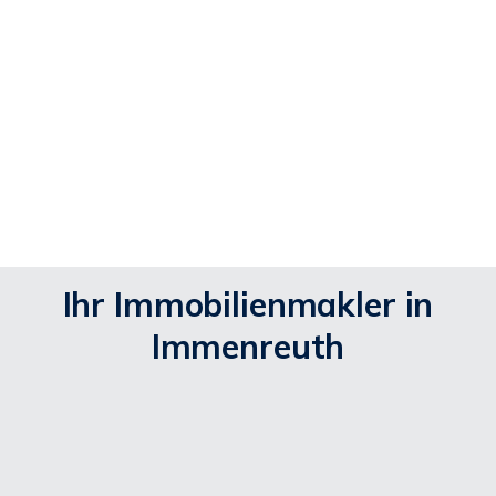
(
https://policies.google.com/privacy
).
Ich bin einverstanden
Ihr Immobilienmakler in
Immenreuth