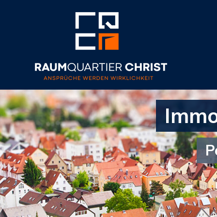
Immob
P