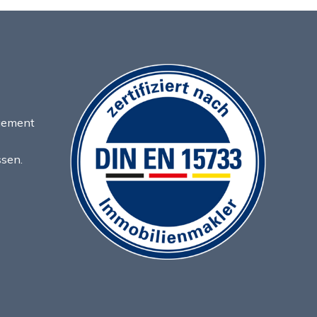
agement
ssen.