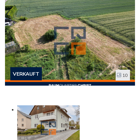
eine individuelle Planung im Rahmen der örtlichen
Vorgaben. Den Bebauungsplan finden Sie unter dem
angegebenen Link im Exposé.Ein besonderes Highlight
ist der freie, unverbaubare Ausblick ins Grüne, der
dauerhaft erhalten bleibt - perfekt für alle, die Ruhe, Natur
und Wohnkomfort verbinden möchten.Die wichtigsten
Merkmale auf einen Blick:Grundstücksgröße: ca. 670
m²Unverbaute Aussicht mit SüdausrichtungVoll
erschlossenBebauung nach Bebauungsplan (siehe Link
VERKAUFT
10
im Exposé)Keine Bauverpflichtung, somit auch als
Kapitalanlage geeignetRuhige Wohnlage mit hoher
Lebensqualität