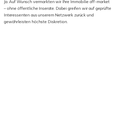
Ja. Auf Wunsch vermarkten wir Ihre Immobilie off-market
– ohne öffentliche Inserate. Dabei greifen wir auf geprüfte
Interessenten aus unserem Netzwerk zurück und
gewährleisten höchste Diskretion.
Ich bin damit einverstanden, dass mir Karten von
Google angezeigt werden. Es gelten die
Datenschutzbedingungen von Google
(
https://policies.google.com/privacy
).
Ich bin einverstanden