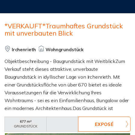
*VERKAUFT*Traumhaftes Grundstück
mit unverbauten Blick
Irchenrieth
Wohngrundstück
Objektbeschreibung - Baugrundstück mit WeitblickZum
Verkauf steht dieses attraktive, unverbaute
Baugrundstück in idyllischer Lage von Irchenrieth. Mit
einer Grundstücksfläche von über 670 bietet es ideale
Voraussetzungen für die Verwirklichung Ihres
Wohntraums - sei es ein Einfamilienhaus, Bungalow oder
ein modernes Architektenhaus.Das Grundstück ist
vollerschlossen (Wasser, Abwasser, Strom,
677 m²
Telekommunikation) und kann zeitnah bebaut werden.
GRUNDSTÜCK
Ein rechtsgültiger Bebauungsplan liegt vor und ermöglicht