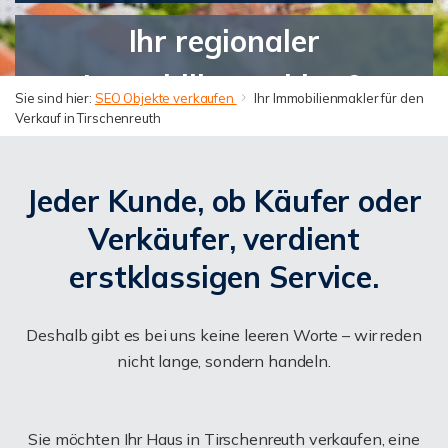
Ihr regionaler
Immobilienmakler &
Sie sind hier:
SEO Objekte verkaufen
Ihr Immobilienmakler für den
Verkauf in Tirschenreuth
zertifizierter
Sachverständiger in
Jeder Kunde, ob Käufer oder
Tirschenreuth und
Verkäufer, verdient
Oberpfalz. Persönlich,
erstklassigen Service.
kompetent & mit Herz für
Deshalb gibt es bei uns keine leeren Worte – wir reden
Ihre Immobilie.
nicht lange, sondern handeln.
Sie möchten Ihr Haus in Tirschenreuth verkaufen, eine