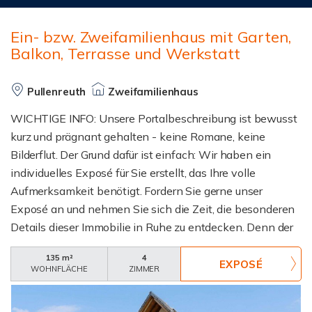
Ein- bzw. Zweifamilienhaus mit Garten,
Balkon, Terrasse und Werkstatt
Pullenreuth
Zweifamilienhaus
WICHTIGE INFO: Unsere Portalbeschreibung ist bewusst
kurz und prägnant gehalten - keine Romane, keine
Bilderflut. Der Grund dafür ist einfach: Wir haben ein
individuelles Exposé für Sie erstellt, das Ihre volle
Aufmerksamkeit benötigt. Fordern Sie gerne unser
Exposé an und nehmen Sie sich die Zeit, die besonderen
Details dieser Immobilie in Ruhe zu entdecken. Denn der
erste Eindruck zählt, und dieser sollte für SIE
135 m²
4
beeindruckend sein.jektbeschreibungDieses Wohnhaus
WOHNFLÄCHE
ZIMMER
in Lochau eignet sich sowohl als klassisches
Einfamilienhaus als auch als Haus mit zwei getrennt