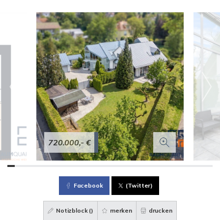
720.000,- €
Facebook
(Twitter)
Notizblock (
)
merken
drucken