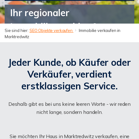
Ihr regionaler
Immobilienmakler &
Sie sind hier:
SEO Objekte verkaufen
Immobilie verkaufen in
Marktredwitz
zertifizierter
Sachverständiger in
Jeder Kunde, ob Käufer oder
Marktredwitz und
Verkäufer, verdient
Franken. Persönlich,
erstklassigen Service.
kompetent & mit Herz für
Deshalb gibt es bei uns keine leeren Worte - wir reden
Ihre Immobilie.
nicht lange, sondern handeln.
Sie möchten Ihr Haus in Marktredwitz verkaufen, eine