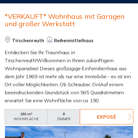
*VERKAUFT* Wohnhaus mit Garagen
und großer Werkstatt
Tirschenreuth
Reihenmittelhaus
Entdecken Sie Ihr Traumhaus in
Tirschenreuth!Willkommen in Ihrem zukünftigem
Wohnparadies! Dieses großzügige Einfamilienhaus aus
dem Jahr 1969 ist mehr als nur eine Immobilie - es ist ein
Ort voller Möglichkeiten. Ob Schrauber, OnlAuf einem
beeindruckenden Grundstück von 565 Quadratmetern
erwartet Sie eine Wohnfläche von ca. 190
Quadratmetern, dazu eine Nutzfläche von über 400
186 m²
8
Quadratmetern.Perfekt für Familien:Mit 8 Zimmern,
WOHNFLÄCHE
ZIMMER
darunter 5 Schlafzimmer und 2 Badezimmer, auf 2 Etagen
bietet dieses Haus den idealen Raum. Das Dachgeschoss