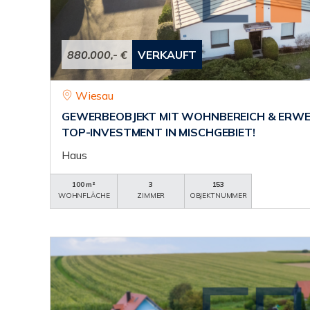
880.000,- €
VERKAUFT
Wiesau
GEWERBEOBJEKT MIT WOHNBEREICH & ERWE
TOP-INVESTMENT IN MISCHGEBIET!
Haus
100 m²
3
153
WOHNFLÄCHE
ZIMMER
OBJEKTNUMMER