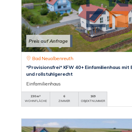
Preis auf Anfrage
Bad Neualbenreuth
*Provisionsfrei* KFW 40+ Einfamilienhaus mi
und rollstuhlgerecht
Einfamilienhaus
230 m²
6
169
WOHNFLÄCHE
ZIMMER
OBJEKTNUMMER