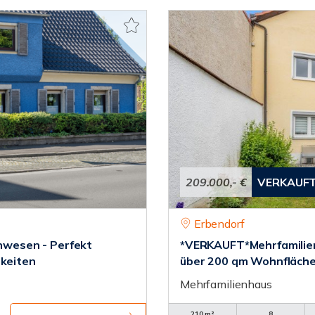
209.000,- €
VERKAUF
Erbendorf
wesen - Perfekt
*VERKAUFT*Mehrfamilienh
hkeiten
über 200 qm Wohnfläch
Mehrfamilienhaus
210 m²
8