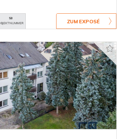
58
ZUM EXPOSÉ
BJEKTNUMMER