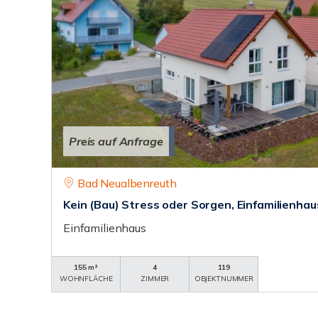
Preis auf Anfrage
Bad Neualbenreuth
Kein (Bau) Stress oder Sorgen, Einfamilienha
Einfamilienhaus
155 m²
4
119
WOHNFLÄCHE
ZIMMER
OBJEKTNUMMER