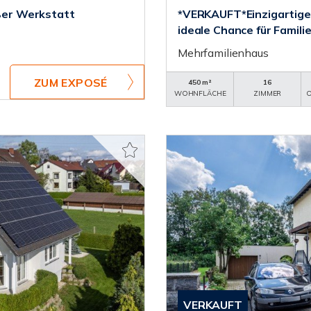
er Werkstatt
*VERKAUFT*Einzigartige
ideale Chance für Famili
Mehrfamilienhaus
ZUM EXPOSÉ
450 m²
16
WOHNFLÄCHE
ZIMMER
O
VERKAUFT