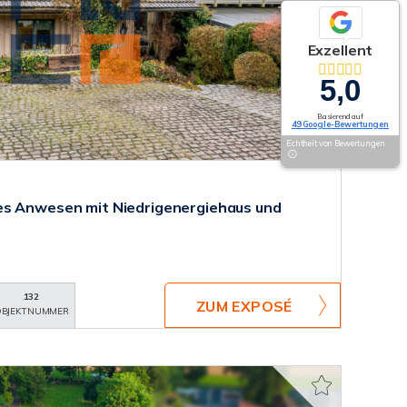
Exzellent
5,0
Basierend auf
49 Google-Bewertungen
Echtheit von Bewertungen
es Anwesen mit Niedrigenergiehaus und
132
ZUM EXPOSÉ
BJEKTNUMMER