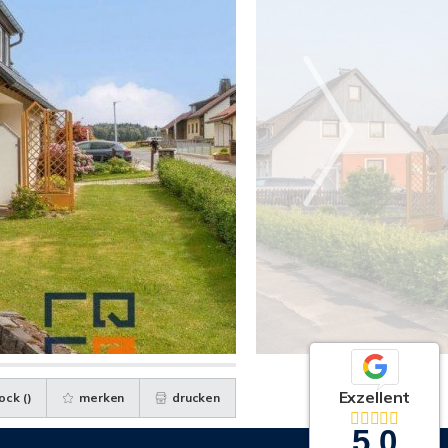
Exzellent
ock (
)
merken
drucken
5,0