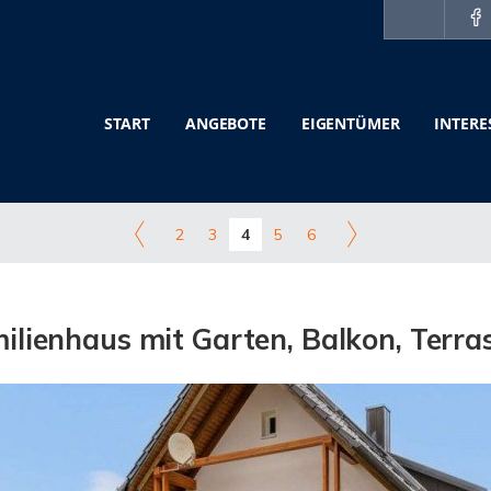
START
ANGEBOTE
EIGENTÜMER
INTERE
2
3
4
5
6
ilienhaus mit Garten, Balkon, Terr