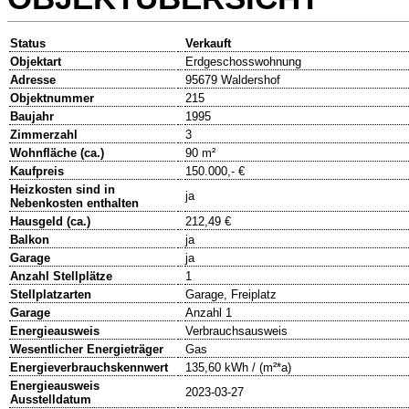
Status
Verkauft
Objektart
Erdgeschosswohnung
Adresse
95679 Waldershof
Objektnummer
215
Baujahr
1995
Zimmerzahl
3
Wohnfläche (ca.)
90 m²
Kaufpreis
150.000,- €
Heizkosten sind in
ja
Nebenkosten enthalten
Hausgeld (ca.)
212,49 €
Balkon
ja
Garage
ja
Anzahl Stellplätze
1
Stellplatzarten
Garage, Freiplatz
Garage
Anzahl 1
Energieausweis
Verbrauchsausweis
Wesentlicher Energieträger
Gas
Energieverbrauchskennwert
135,60 kWh / (m²*a)
Energieausweis
2023-03-27
Ausstelldatum